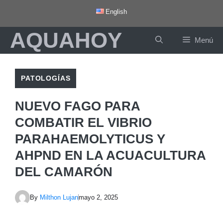
Saltar
English
al
AQUAHOY
contenido
Menú
PATOLOGÍAS
NUEVO FAGO PARA
COMBATIR EL VIBRIO
PARAHAEMOLYTICUS Y
AHPND EN LA ACUACULTURA
DEL CAMARÓN
By
Milthon Lujan
mayo 2, 2025