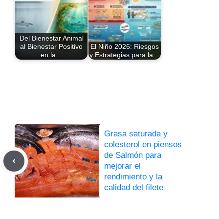
Del Bienestar Animal
al Bienestar Positivo
El Niño 2026: Riesgos
en la…
y Estrategias para la…
Grasa saturada y
colesterol en piensos
de Salmón para
mejorar el
rendimiento y la
calidad del filete