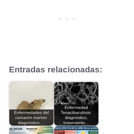
Entradas relacionadas:
Enfermedad
Enfermedades del
Tenacibaculosis:
camarón marino:
diagnóstico,
diagnóstico,…
tratamiento…