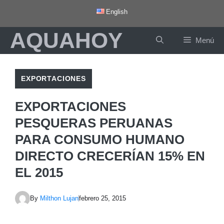
Saltar
English
al
AQUAHOY
contenido
Menú
EXPORTACIONES
EXPORTACIONES
PESQUERAS PERUANAS
PARA CONSUMO HUMANO
DIRECTO CRECERÍAN 15% EN
EL 2015‎
By
Milthon Lujan
febrero 25, 2015