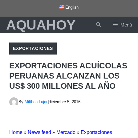
Saltar
English
al
AQUAHOY
contenido
Menú
EXPORTACIONES
EXPORTACIONES ACUÍCOLAS
PERUANAS ALCANZAN LOS
US$ 300 MILLONES AL AÑO
By
Milthon Lujan
diciembre 5, 2016
Home
»
News feed
»
Mercado
»
Exportaciones