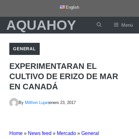
Saltar
English
al
AQUAHOY
contenido
Menú
GENERAL
EXPERIMENTARAN EL
CULTIVO DE ERIZO DE MAR
EN CANADÁ
By
Milthon Lujan
enero 23, 2017
Home
»
News feed
»
Mercado
»
General