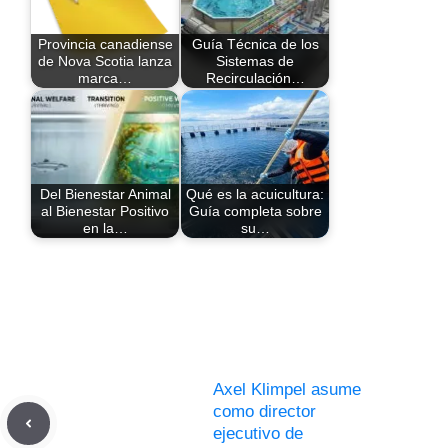
Provincia canadiense
Guía Técnica de los
de Nova Scotia lanza
Sistemas de
marca…
Recirculación…
Del Bienestar Animal
Qué es la acuicultura:
al Bienestar Positivo
Guía completa sobre
en la…
su…
Axel Klimpel asume
como director
ejecutivo de