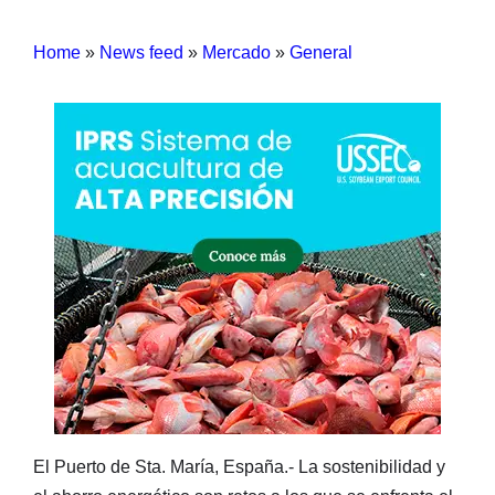
Home
»
News feed
»
Mercado
»
General
El Puerto de Sta. María, España.- La sostenibilidad y