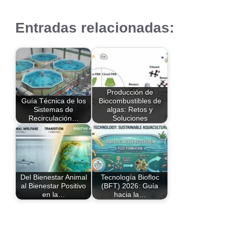
Entradas relacionadas:
Producción de
Guía Técnica de los
Biocombustibles de
Sistemas de
algas: Retos y
Recirculación…
Soluciones
Del Bienestar Animal
Tecnología Biofloc
al Bienestar Positivo
(BFT) 2026: Guía
en la…
hacia la…