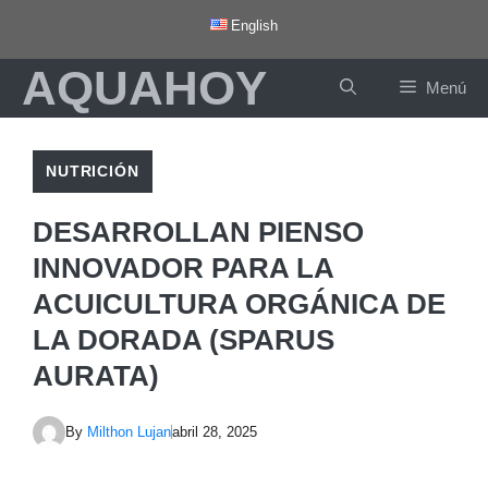
Saltar
English
al
AQUAHOY
contenido
Menú
NUTRICIÓN
DESARROLLAN PIENSO
INNOVADOR PARA LA
ACUICULTURA ORGÁNICA DE
LA DORADA (SPARUS
AURATA)
By
Milthon Lujan
abril 28, 2025