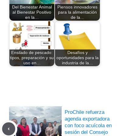
Del Bienestar Animal
Piensos innovadores
al Bienestar Positivo
para la alimentación
en la…
de la…
Ensilado de pescado:
Desafíos y
tipos, preparación y su
oportunidades para la
uso en…
industria de la…
ProChile refuerza
agenda exportadora
con foco acuícola en
sesión del Consejo