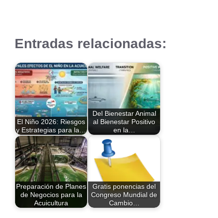
Entradas relacionadas:
Del Bienestar Animal
El Niño 2026: Riesgos
al Bienestar Positivo
y Estrategias para la…
en la…
Preparación de Planes
Gratis ponencias del
de Negocios para la
Congreso Mundial de
Acuicultura
Cambio…