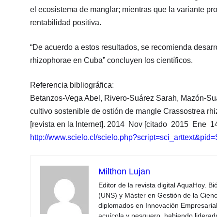
el ecosistema de manglar; mientras que la variante pro
rentabilidad positiva.
“De acuerdo a estos resultados, se recomienda desarrol
rhizophorae en Cuba” concluyen los científicos.
Referencia bibliográfica:
Betanzos-Vega Abel, Rivero-Suárez Sarah, Mazón-Suás
cultivo sostenible de ostión de mangle Crassostrea rh
[revista en la Internet]. 2014 Nov [citado 2015 Ene 14
http://www.scielo.cl/scielo.php?script=sci_arttext
Milthon Lujan
Editor de la revista digital AquaHoy. B
(UNS) y Máster en Gestión de la Cienci
diplomados en Innovación Empresarial 
acuícola y pesquero, habiendo lidera