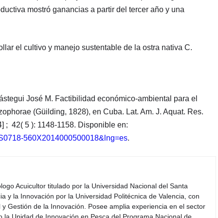
ductiva mostró ganancias a partir del tercer año y una
lar el cultivo y manejo sustentable de la ostra nativa C.
tegui José M. Factibilidad económico-ambiental para el
izophorae (Güilding, 1828), en Cuba. Lat. Am. J. Aquat. Res.
] ; 42( 5 ): 1148-1158. Disponible en:
&pid=S0718-560X2014000500018&lng=es
.
iólogo Acuicultor titulado por la Universidad Nacional del Santa
a y la Innovación por la Universidad Politécnica de Valencia, con
y Gestión de la Innovación. Posee amplia experiencia en el sector
do la Unidad de Innovación en Pesca del Programa Nacional de