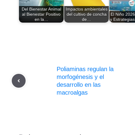
Del Bienestar Animal
Impactos ambientales
al Bienestar Positivo
del cultivo de concha
El Niño 2026
en la…
de…
y Estrategia
Poliaminas regulan la
morfogénesis y el
desarrollo en las
macroalgas