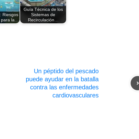
Guía Técnica de los
: Riesgos
Sistemas de
s para la…
Recirculación…
Un péptido del pescado
puede ayudar en la batalla
contra las enfermedades
cardiovasculares