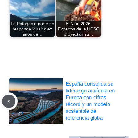
La Patagonia norte no
El Niño 2026:
responde igual: diez
Expertos de la UCSC
años de…
proyectan su…
España consolida su
liderazgo acuícola en
Europa con cifras
récord y un modelo
sostenible de
referencia global