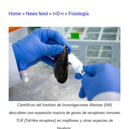
Home
»
News feed
»
I+D+i
»
Fisiología
Científicos del Instituto de Investigaciones Marinas (IIM)
descubren una expansión masiva de genes de receptores inmunes
TLR (Toll-like receptors) en mejillones y otras especies de
bivalvos.