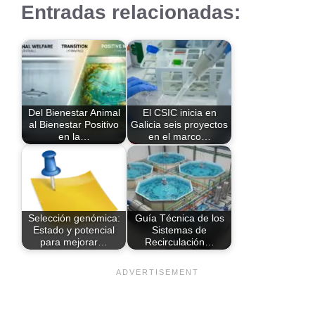
Entradas relacionadas:
Del Bienestar Animal
El CSIC inicia en
al Bienestar Positivo
Galicia seis proyectos
en la…
en el marco…
Selección genómica:
Guía Técnica de los
Estado y potencial
Sistemas de
para mejorar…
Recirculación…