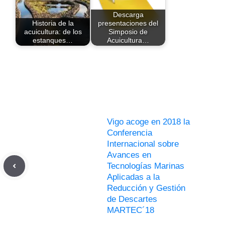
Descarga
Historia de la
presentaciones del
acuicultura: de los
Simposio de
estanques…
Acuicultura…
Vigo acoge en 2018 la
Conferencia
Internacional sobre
Avances en
Tecnologías Marinas
Aplicadas a la
Reducción y Gestión
de Descartes
MARTEC´18