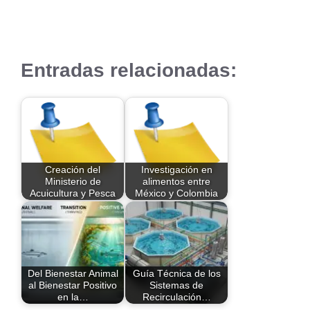
Entradas relacionadas:
Creación del
Investigación en
Ministerio de
alimentos entre
Acuicultura y Pesca
México y Colombia
Del Bienestar Animal
Guía Técnica de los
al Bienestar Positivo
Sistemas de
en la…
Recirculación…