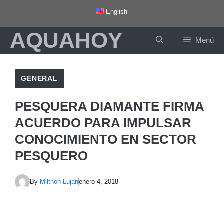
Saltar
English
al
AQUAHOY
contenido
Menú
GENERAL
PESQUERA DIAMANTE FIRMA
ACUERDO PARA IMPULSAR
CONOCIMIENTO EN SECTOR
PESQUERO
By
Milthon Lujan
enero 4, 2018