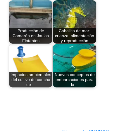
Producción de
Caballito de mar:
Camarón en Jaulas
crianza, alimentación
Flotantes
y reproducción
Impactos ambientales
Nuevos conceptos de
del cultivo de concha
embarcaciones para
de…
la…