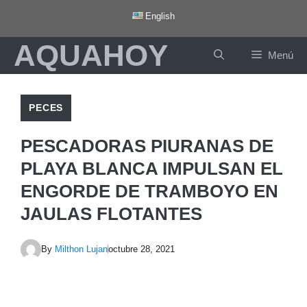
Saltar
English
al
AQUAHOY
contenido
Menú
PECES
PESCADORAS PIURANAS DE
PLAYA BLANCA IMPULSAN EL
ENGORDE DE TRAMBOYO EN
JAULAS FLOTANTES
By
Milthon Lujan
octubre 28, 2021