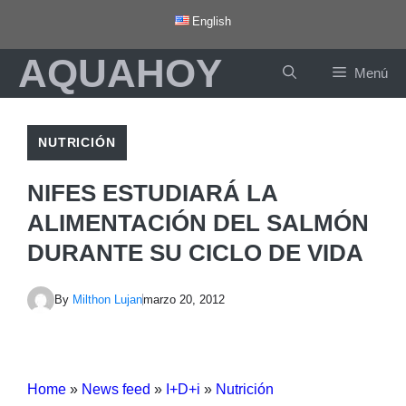
Saltar
English
al
AQUAHOY
contenido
Menú
NUTRICIÓN
NIFES ESTUDIARÁ LA
ALIMENTACIÓN DEL SALMÓN
DURANTE SU CICLO DE VIDA
By
Milthon Lujan
marzo 20, 2012
Home
»
News feed
»
I+D+i
»
Nutrición