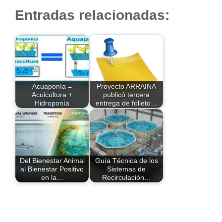
Entradas relacionadas:
Acuaponía =
Proyecto ARRAINA
Acuicultura +
publicó tercera
Hidroponía
entrega de folleto…
Del Bienestar Animal
Guía Técnica de los
al Bienestar Positivo
Sistemas de
en la…
Recirculación…