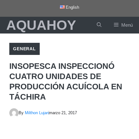
Saltar
English
al
AQUAHOY
contenido
Menú
GENERAL
INSOPESCA INSPECCIONÓ
CUATRO UNIDADES DE
PRODUCCIÓN ACUÍCOLA EN
TÁCHIRA
By
Milthon Lujan
marzo 21, 2017