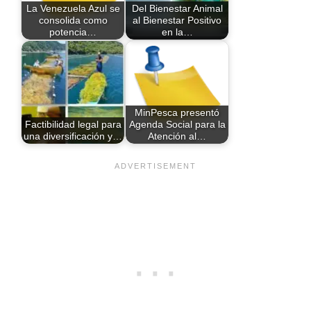
La Venezuela Azul se
Del Bienestar Animal
consolida como
al Bienestar Positivo
potencia…
en la…
MinPesca presentó
Factibilidad legal para
Agenda Social para la
una diversificación y…
Atención al…