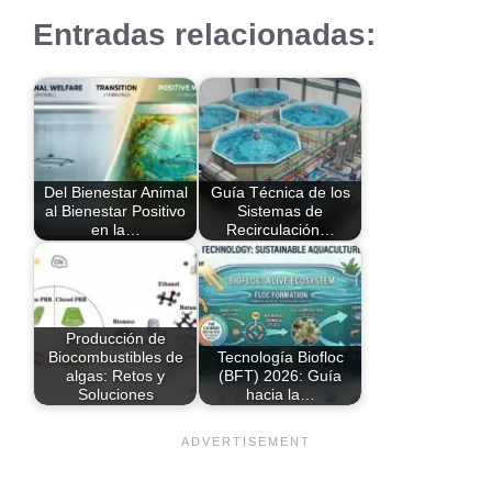
Entradas relacionadas:
Del Bienestar Animal
Guía Técnica de los
al Bienestar Positivo
Sistemas de
en la…
Recirculación…
Producción de
Biocombustibles de
Tecnología Biofloc
algas: Retos y
(BFT) 2026: Guía
Soluciones
hacia la…