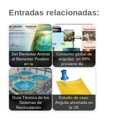
Entradas relacionadas:
Del Bienestar Animal
Consumo global de
al Bienestar Positivo
anguilas: un 99%
en la…
proviene de…
Guía Técnica de los
Estudio de caso:
Sistemas de
Anguila ahumada en
Recirculación…
la UE