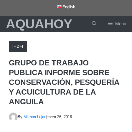
Saltar
English
al
AQUAHOY
contenido
Menú
I+D+I
GRUPO DE TRABAJO
PUBLICA INFORME SOBRE
CONSERVACIÓN, PESQUERÍA
Y ACUICULTURA DE LA
ANGUILA
By
Milthon Lujan
enero 26, 2016