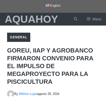
Saltar
English
al
AQUAHOY
contenido
Menú
GENERAL
GOREU, IIAP Y AGROBANCO
FIRMARON CONVENIO PARA
EL IMPULSO DE
MEGAPROYECTO PARA LA
PISCICULTURA
By
Milthon Lujan
agosto 29, 2016