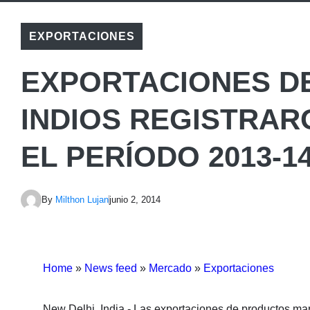
EXPORTACIONES
EXPORTACIONES D
INDIOS REGISTRAR
EL PERÍODO 2013-1
By
Milthon Lujan
junio 2, 2014
Home
»
News feed
»
Mercado
»
Exportaciones
New Delhi, India.- Las exportaciones de productos mari