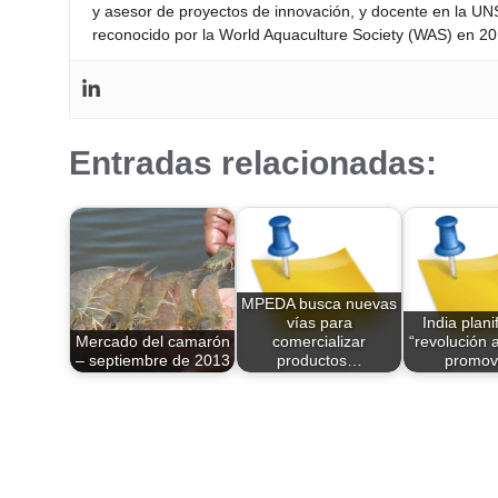
y asesor de proyectos de innovación, y docente en la UN
reconocido por la World Aquaculture Society (WAS) en 201
Entradas relacionadas:
MPEDA busca nuevas
vías para
India plani
Mercado del camarón
comercializar
“revolución 
– septiembre de 2013
productos…
promo