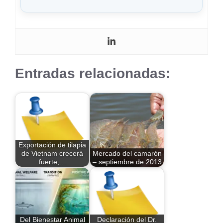
Entradas relacionadas:
Exportación de tilapia
de Vietnam crecerá
Mercado del camarón
fuerte,…
– septiembre de 2013
Del Bienestar Animal
Declaración del Dr.