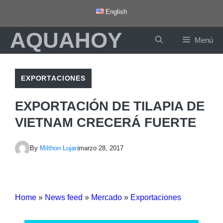
Saltar
English
al
AQUAHOY
contenido
Menú
EXPORTACIONES
EXPORTACIÓN DE TILAPIA DE
VIETNAM CRECERÁ FUERTE
By
Milthon Lujan
marzo 28, 2017
Home
»
News feed
»
Mercado
»
Exportaciones