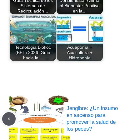
Guía Técnica de los
Del Bienestar Animal
Sistemas de
al Bienestar Positivo
Recirculación…
en la…
Tecnología Biofloc
Acuaponía =
(BFT) 2026: Guía
Acuicultura +
hacia la…
Hidroponía
Jengibre: ¿Un insumo
en ascenso para
promover la salud de
los peces?