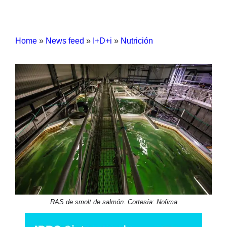
Home
»
News feed
»
I+D+i
»
Nutrición
RAS de smolt de salmón. Cortesía: Nofima