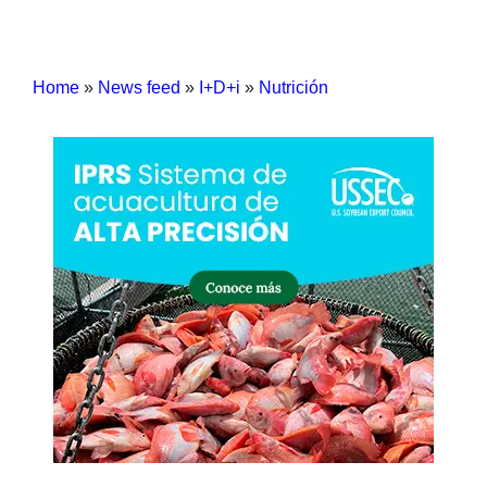
Home
»
News feed
»
I+D+i
»
Nutrición