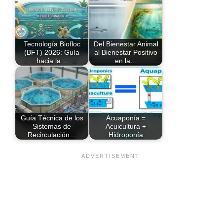
Tecnología Biofloc
Del Bienestar Animal
(BFT) 2026: Guía
al Bienestar Positivo
hacia la…
en la…
Guía Técnica de los
Acuaponía =
Sistemas de
Acuicultura +
Recirculación…
Hidroponía