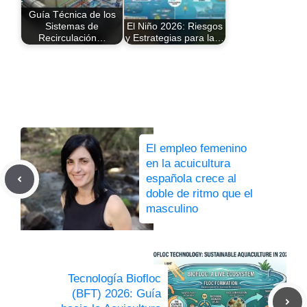
Guía Técnica de los
Sistemas de
El Niño 2026: Riesgos
Recirculación…
y Estrategias para la…
El empleo femenino
en la acuicultura
española crece al
doble de ritmo que el
masculino
Tecnología Biofloc
(BFT) 2026: Guía