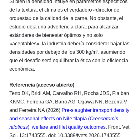
Si bien la densidad influye en parámetros específicos
de la textura, el clima es el verdadero «director de
orquesta» de la calidad de la carne. No obstante, el
estudio deja una advertencia clara: para alcanzar
estándares de bienestar óptimos y no solo
«aceptables», la industria debería considerar bajar las
densidades por debajo de los 300 kg/m³, asumiendo
que el desafío será equilibrar la ética con la eficiencia
económica.
Referencia (acceso abierto)
Terto DK, Bridi AM, Carvalho RH, Rocha JDS, Flaiban
KKMC, Ferreira GA, Barro AG, Ogawa NN, Bezerra V
and Ferreira NA (2026)
Pre-slaughter transport density
and seasonal effects on Nile tilapia (
Oreochromis
niloticus
): welfare and filet quality outcomes
. Front. Vet.
Sci. 13:1743555. doi: 10.3389/fvets.2026.1743555