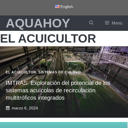
Saltar
English
al
AQUAHOY
contenido
Menú
EL ACUICULTOR
EL ACUICULTOR
,
SISTEMAS DE CULTIVO
IMTRAS: Exploración del potencial de los
sistemas acuícolas de recirculación
multitróficos integrados
marzo 6, 2024