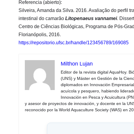
Referencia (abierto):
Silveira, Amanda da Silva. 2016. Avaliação do perfil 
intestinal do camarão
Litopenaeus vannamei
. Disse
Centro de Ciências Biológicas, Programa de Pós-Gra
Florianópolis, 2016.
https://repositorio.ufsc.br/handle/123456789/169085
Milthon Lujan
Editor de la revista digital AquaHoy. B
(UNS) y Máster en Gestión de la Cienci
diplomados en Innovación Empresarial 
acuícola y pesquero, habiendo lidera
Innovación en Pesca y Acuicultura (PNI
y asesor de proyectos de innovación, y docente en la UN
reconocido por la World Aquaculture Society (WAS) en 201