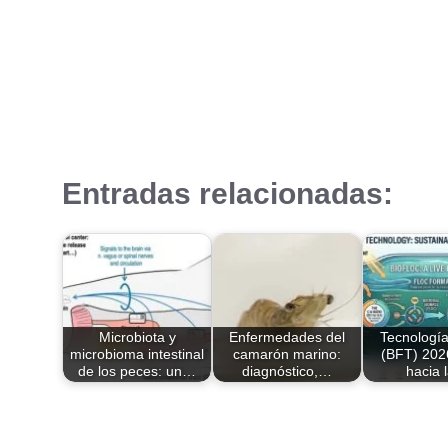
Entradas relacionadas:
Microbiota y
Enfermedades del
Tecnología
microbioma intestinal
camarón marino:
(BFT) 202
de los peces: un…
diagnóstico,…
hacia 