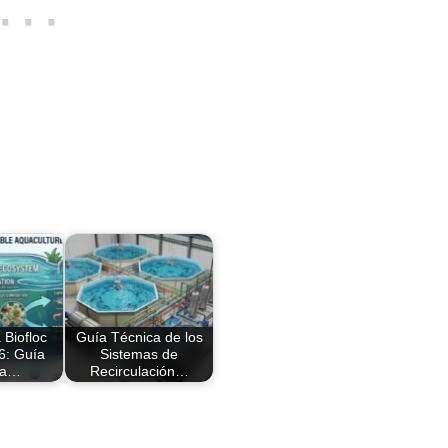
 Biofloc
Guía Técnica de los
6: Guía
Sistemas de
la…
Recirculación…