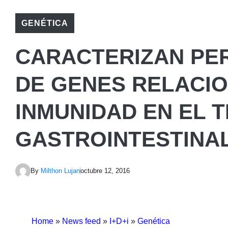
GENÉTICA
CARACTERIZAN PER
DE GENES RELACI
INMUNIDAD EN EL 
GASTROINTESTINA
By
Milthon Lujan
octubre 12, 2016
Home
»
News feed
»
I+D+i
»
Genética