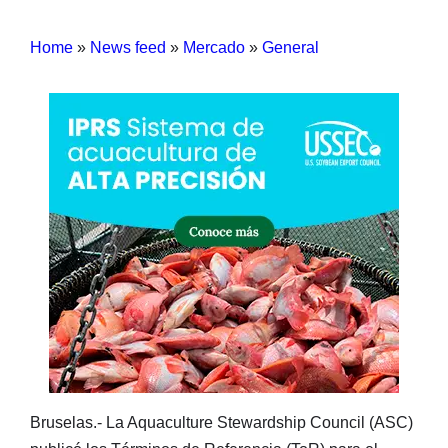
Home
»
News feed
»
Mercado
»
General
Bruselas.- La Aquaculture Stewardship Council (ASC)