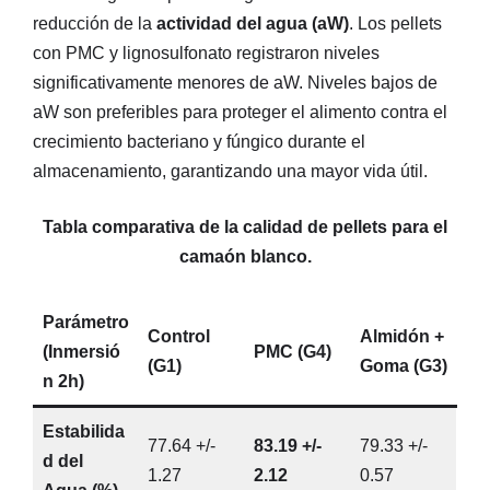
reducción de la
actividad del agua (aW)
. Los pellets
con PMC y lignosulfonato registraron niveles
significativamente menores de aW. Niveles bajos de
aW son preferibles para proteger el alimento contra el
crecimiento bacteriano y fúngico durante el
almacenamiento, garantizando una mayor vida útil.
Tabla comparativa de la calidad de pellets para el
camaón blanco.
Parámetro
Control
Almidón +
(Inmersió
PMC (G4)
(G1)
Goma (G3)
n 2h)
Estabilida
77.64 +/-
83.19 +/-
79.33 +/-
d del
1.27
2.12
0.57