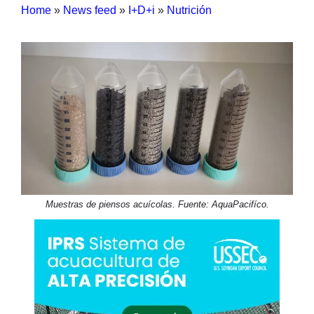
Home
»
News feed
»
I+D+i
»
Nutrición
Muestras de piensos acuícolas. Fuente: AquaPacifíco.