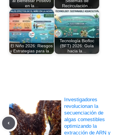
al Bienestar Positivo
Sistemas de
en la…
Recirculación…
Tecnología Biofloc
El Niño 2026: Riesgos
(BFT) 2026: Guía
y Estrategias para la…
hacia la…
Investigadores
revolucionan la
secuenciación de
algas comestibles
optimizando la
extracción de ARN y