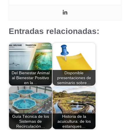
Entradas relacionadas:
Del Bienestar Animal
Disponible
al Bienestar Positivo
presentaciones de
en la…
seminario sobre…
Guía Técnica de los
Historia de la
Sistemas de
acuicultura: de los
Recirculación…
estanques…