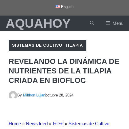
Saltar
English
al
AQUAHOY
contenido
Menú
SISTEMAS DE CULTIVO
,
TILAPIA
REVELANDO LA DINÁMICA DE
NUTRIENTES DE LA TILAPIA
CRIADA EN BIOFLOC
By
Milthon Lujan
octubre 28, 2024
Home
»
News feed
»
I+D+i
»
Sistemas de Cultivo