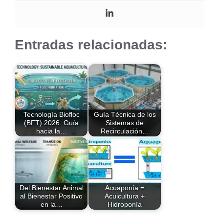
Entradas relacionadas:
Tecnología Biofloc
Guía Técnica de los
(BFT) 2026: Guía
Sistemas de
hacia la…
Recirculación…
Del Bienestar Animal
Acuaponía =
al Bienestar Positivo
Acuicultura +
en la…
Hidroponía