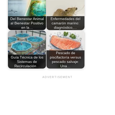
Del Bienestar Animal
Enfermedades del
al Bienestar Positivo
camarón marino:
en la…
diagnóstico,…
Pescado de
Guía Técnica de los
piscifactoría versus
Sistemas de
pescado salvaje:
Recirculación…
Una…