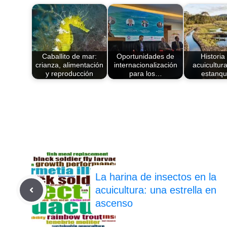
Caballito de mar:
Oportunidades de
Historia
crianza, alimentación
internacionalización
acuicultura
y reproducción
para los…
estanq
La harina de insectos en la
acuicultura: una estrella en
ascenso