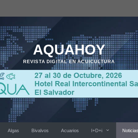
AQUAHOY
REVISTA DIGITAL EN ACUICULTURA
Algas
Bivalvos
Acuarios
I+D+i
Noticia