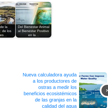
 de la
Del Bienestar Animal
: de los
al Bienestar Positivo
ues…
en la…
Nueva calculadora ayuda
a los productores de
ostras a medir los
beneficios ecosistémicos
de las granjas en la
calidad del agua