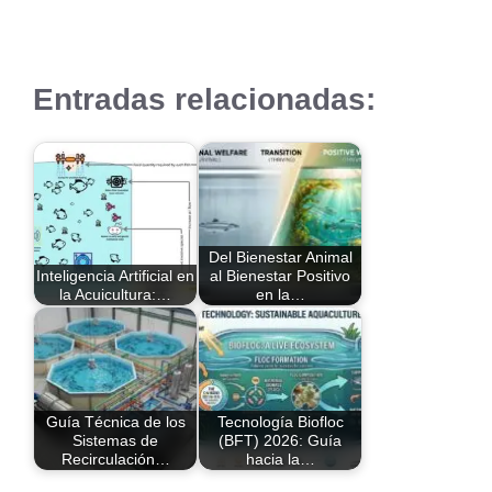
Entradas relacionadas:
Del Bienestar Animal
Inteligencia Artificial en
al Bienestar Positivo
la Acuicultura:…
en la…
Guía Técnica de los
Tecnología Biofloc
Sistemas de
(BFT) 2026: Guía
Recirculación…
hacia la…